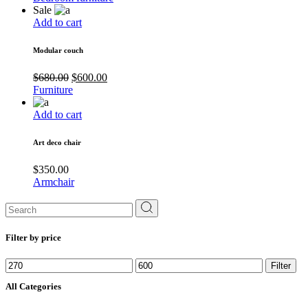
Sale
Add to cart
Modular couch
$
680.00
$
600.00
Furniture
Add to cart
Art deco chair
$
350.00
Armchair
Search
for:
Filter by price
Filter
All Categories