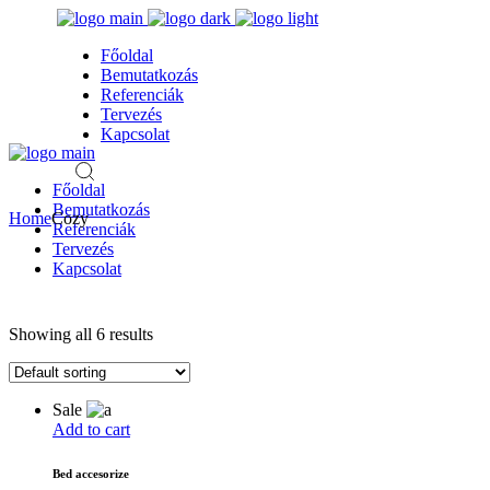
Skip
to
Főoldal
the
Bemutatkozás
content
Referenciák
Tervezés
Kapcsolat
Főoldal
Bemutatkozás
Home
Cozy
Referenciák
Tervezés
Kapcsolat
Showing all 6 results
Sale
Add to cart
Bed accesorize