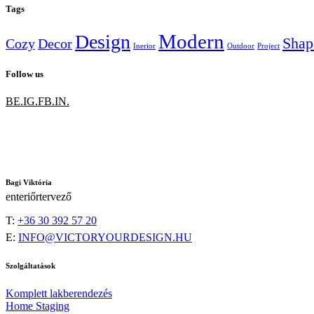
Tags
Modern
Design
Shap
Cozy
Decor
Inerior
Outdoor
Project
Follow us
BE.
IG.
FB.
IN.
Bagi Viktória
enteriőrtervező
T:
+36 30 392 57 20
E:
INFO@VICTORYOURDESIGN.HU
Szolgáltatások
Komplett lakberendezés
Home Staging