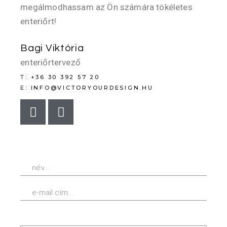
megálmodhassam az Ön számára tökéletes
enteriőrt!
Bagi Viktória
enteriőrtervező
T:
+36 30 392 57 20
E:
INFO@VICTORYOURDESIGN.HU