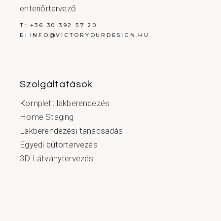
enteriőrtervező
T:
+36 30 392 57 20
E:
INFO@VICTORYOURDESIGN.HU
Szolgáltatások
Komplett lakberendezés
Home Staging
Lakberendezési tanácsadás
Egyedi bútortervezés
3D Látványtervezés