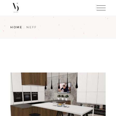
Skip
to
the
content
HOME
NEFF