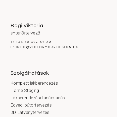
Bagi Viktória
enteriőrtervező
T:
+36 30 392 57 20
E:
INFO@VICTORYOURDESIGN.HU
Szolgáltatások
Komplett lakberendezés
Home Staging
Lakberendezési tanácsadás
Egyedi bútortervezés
3D Látványtervezés