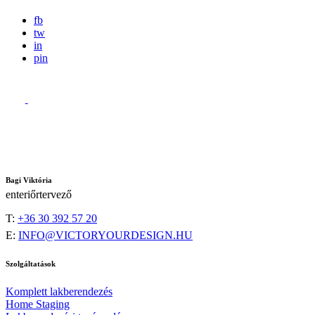
fb
tw
in
pin
Bagi Viktória
enteriőrtervező
T:
+36 30 392 57 20
E:
INFO@VICTORYOURDESIGN.HU
Szolgáltatások
Komplett lakberendezés
Home Staging