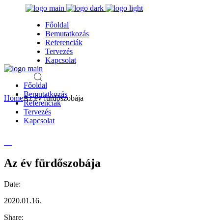
Skip
to
Főoldal
the
Bemutatkozás
content
Referenciák
Tervezés
Kapcsolat
Főoldal
Bemutatkozás
Home
Az év fürdőszobája
Referenciák
Tervezés
Kapcsolat
Az év fürdőszobája
Date:
2020.01.16.
Share: